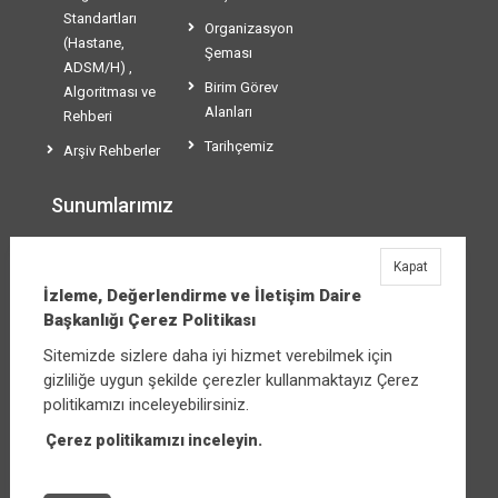
Standartları
Organizasyon
(Hastane,
Şeması
ADSM/H) ,
Birim Görev
Algoritması ve
Alanları
Rehberi
Tarihçemiz
Arşiv Rehberler
Sunumlarımız
SDS EĞİTİM
Kapat
SUNUMLARI
İzleme, Değerlendirme ve İletişim Daire
Başkanlığı Çerez Politikası
Sitemizde sizlere daha iyi hizmet verebilmek için
İzleme, Değerlendirme ve İletişim Daire
gizliliğe uygun şekilde çerezler kullanmaktayız Çerez
Başkanlığı
politikamızı inceleyebilirsiniz.
Üniversiteler Mahallesi Şehit Mehmet Bayraktar
Caddesi No:3 Çankaya/Ankara
Çerez politikamızı inceleyin.
Santral:
90 312 565 00 00-01