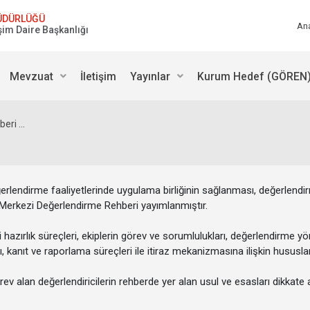
ÜDÜRLÜĞÜ
An
şim Daire Başkanlığı
Mevzuat
İletişim
Yayınlar
Kurum Hedef (GÖREN)
ri ...
erlendirme faaliyetlerinde uygulama birliğinin sağlanması, değerlendir
 Merkezi Değerlendirme Rehberi yayımlanmıştır.
azırlık süreçleri, ekiplerin görev ve sorumlulukları, değerlendirme y
kanıt ve raporlama süreçleri ile itiraz mekanizmasına ilişkin hususlar
ev alan değerlendiricilerin rehberde yer alan usul ve esasları dikkate 