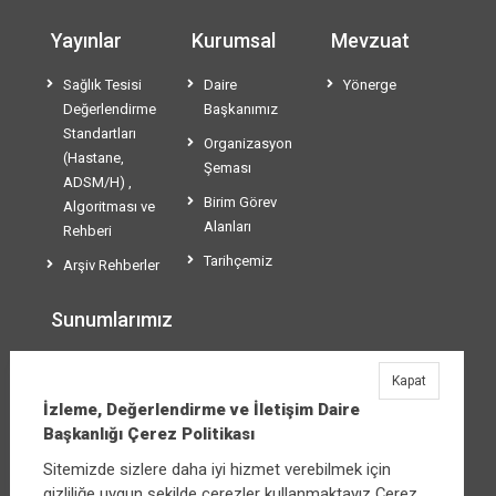
Yayınlar
Kurumsal
Mevzuat
Sağlık Tesisi
Daire
Yönerge
Değerlendirme
Başkanımız
Standartları
Organizasyon
(Hastane,
Şeması
ADSM/H) ,
Birim Görev
Algoritması ve
Alanları
Rehberi
Tarihçemiz
Arşiv Rehberler
Sunumlarımız
SDS EĞİTİM
Kapat
SUNUMLARI
İzleme, Değerlendirme ve İletişim Daire
Başkanlığı Çerez Politikası
Sitemizde sizlere daha iyi hizmet verebilmek için
İzleme, Değerlendirme ve İletişim Daire
gizliliğe uygun şekilde çerezler kullanmaktayız Çerez